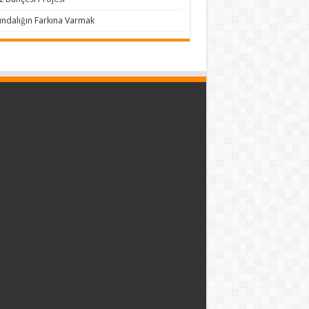
ındalığın Farkına Varmak