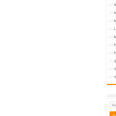
İ
K
L
P
P
Ş
Y