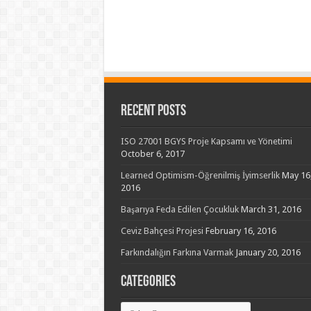
Recent Posts
ISO 27001 BGYS Proje Kapsamı ve Yönetimi
October 6, 2017
Learned Optimism-Öğrenilmiş İyimserlik
May 16
2016
Başarıya Feda Edilen Çocukluk
March 31, 2016
Ceviz Bahçesi Projesi
February 16, 2016
Farkındalığın Farkına Varmak
January 20, 2016
Categories
Categories