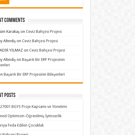
nt Comments
süm Karakaş
on
Ceviz Bahçesi Projesi
y Altındiş
on
Ceviz Bahçesi Projesi
ADIR YILMAZ
on
Ceviz Bahçesi Projesi
y Altındiş
on
Başarılı Bir ERP Projesinin
şenleri
on
Başarılı Bir ERP Projesinin Bileşenleri
nt Posts
27001 BGYS Proje Kapsamı ve Yönetimi
ned Optimism-Öğrenilmiş İyimserlik
rıya Feda Edilen Çocukluk
z Bahçesi Projesi