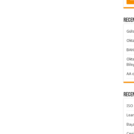
Rece
Gül
Okta
BAH
Okta
Bile
AA
Rece
ISO 
Lear
Başa
Cevi