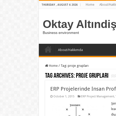
Home
About/Hak
THURSDAY , AUGUST 6 2026
Oktay Altındi
Business environment
About/Hakkımda
Home
/
Tag:
proje grupları
Tag Archives:
proje grupları
ERP Projelerinde İnsan Profi
October 1, 2015
ERP Project Management
,
Şim
lea
dış