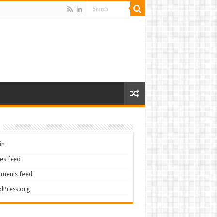
in
ies feed
ments feed
dPress.org