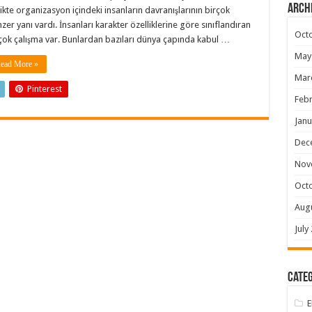
Arch
likte organizasyon içindeki insanların davranışlarının birçok
zer yanı vardı. İnsanları karakter özelliklerine göre sınıflandıran
Oct
çok çalışma var. Bunlardan bazıları dünya çapında kabul …
May
ead More »
Mar
Pinterest
Febr
Janu
Dec
Nov
Oct
Aug
July
Categ
E