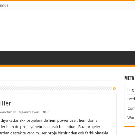
kımda
ş
Meta
Log 
Entr
lleri
Com
Yönetim ve Organizasyon
0
Wor
diye kadar ERP projelerinde hem power user, hem domain
der hem de proje yöneticisi olarak bulundum. Bazı projelere
ardan destek te verdim. Her proje birbirinden çok farklı olmakla