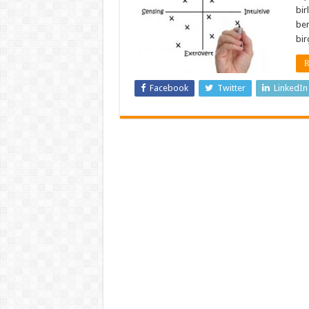
bir
ben
bir
R
Facebook
Twitter
LinkedIn