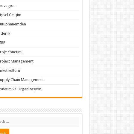
novasyon
işisel Gelişim
Kütüphanemden
iderlik
MRP
roje Yönetimi
roject Management
irket kültürü
Supply Chain Management
önetim ve Organizasyon