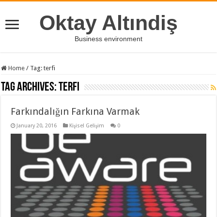
Oktay Altındiş
Business environment
Home
/
Tag:
terfi
Tag Archives:
terfi
Farkındalığın Farkına Varmak
January 20, 2016
Kişisel Gelişim
0